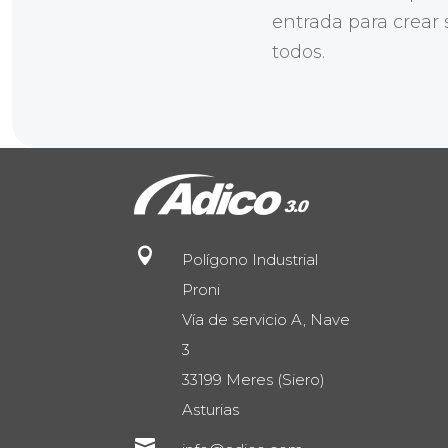
entrada para crear 
todos.

Polígono Industrial
Proni
Vía de servicio A, Nave
3
33199 Meres (Siero)
Asturias
