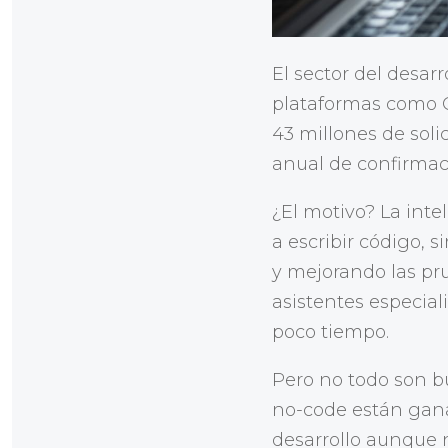
El sector del desar
plataformas como G
43 millones de soli
anual de confirmaci
¿El motivo? La inte
a escribir código,
y mejorando las pr
asistentes especia
poco tiempo.
Pero no todo son b
no-code están gana
desarrollo aunque n