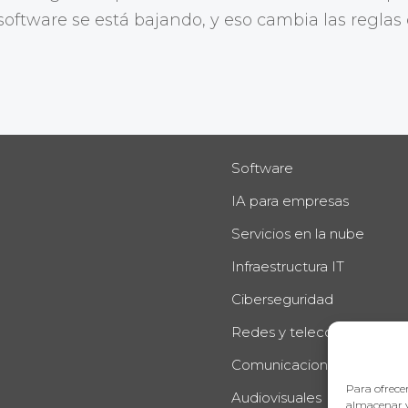
software se está bajando, y eso cambia las reglas
Software
IA para empresas
Servicios en la nube
Infraestructura IT
Ciberseguridad
Redes y telecomunicacio
Comunicaciones Unificad
Para ofrecer
Audiovisuales
almacenar y