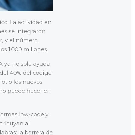
co. La actividad en
es se integraron
r, y el número
os 1.000 millones.
IA ya no solo ayuda
 del 40% del código
ot o los nuevos
eño puede hacer en
aformas low-code y
tribuyan al
abras: la barrera de