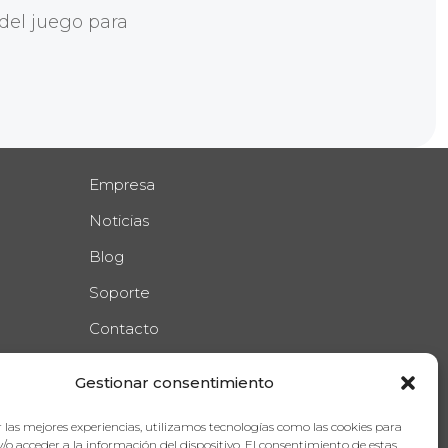
 del juego para
Empresa
Noticias
Blog
Soporte
Contacto
nes
Gestionar consentimiento
as
 las mejores experiencias, utilizamos tecnologías como las cookies para
/o acceder a la información del dispositivo. El consentimiento de estas