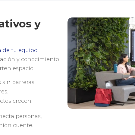
ativos y
ia de tu equipo
mación y conocimiento
rten espacio.
sin barreras.
es.
ctos crecen.
onecta personas,
nión cuente.